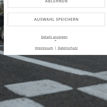
ABLEHNEN
AUSWAHL SPEICHERN
Details anzeigen
Impressum
|
Datenschutz
Notwendige Cookies
Notwendige Cookies ermöglichen die Kernfunktionalität
einer Website. Sie helfen dabei, die Website nutzbar zu
machen, indem sie grundlegende Funktionen
ermöglichen. Ohne diese Cookies kann die Website nicht
richtig funktionieren.
Background Image
Name:
gw-cookie-bgimage