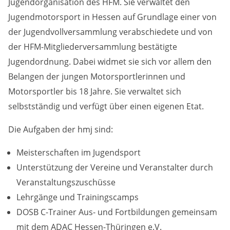
Jugendorganisation des HFM. Sie verwaltet den
Zweck:
Jugendmotorsport in Hessen auf Grundlage einer von
Dieser Cookie speichert die gewählten Cookie-
der Jugendvollversammlung verabschiedete und von
Einstellungen.
der HFM-Mitgliederversammlung bestätigte
Cookie Laufzeit:
Jugendordnung. Dabei widmet sie sich vor allem den
12 Monate
Belangen der jungen Motorsportlerinnen und
Motorsportler bis 18 Jahre. Sie verwaltet sich
selbstständig und verfügt über einen eigenen Etat.
Statistiken
Cookies, die der Sammlung von Informationen und
Die Aufgaben der hmj sind:
Erstellung von Berichten über die Website-
Nutzungsstatistik dienen, ohne dass einzelne
Besucher persönlich identifiziert werden können.
Meisterschaften im Jugendsport
Unterstützung der Vereine und Veranstalter durch
Google Analytics
Veranstaltungszuschüsse
Lehrgänge und Trainingscamps
Name:
_gat, _ga, _gid
DOSB C-Trainer Aus- und Fortbildungen gemeinsam
mit dem ADAC Hessen-Thüringen e.V.