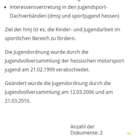
Anbieter:
Interessensvertretung in den Jugendsport-
Google LLC
Dachverbänden (dmsj und sportjugend hessen)
Zweck:
Ziel der hmj ist es, die Kinder- und Jugendarbeit im
Diese Cookies dienen zur Erhebung von Statistiken zur
sportlichen Bereich zu fördern.
Website-Nutzung.
Cookie Laufzeit:
Die Jugendordnung wurde durch die
24 Monate
Jugendvollversammlung der hessischen motorsport
jugend am 21.02.1999 verabschiedet.
Geändert wurde die Jugendordnung durch die
Medien & externe Dienste
Jugendvollversammlung am 12.03.2006 und am
Um Inhalte von Videoplattformen und weiteren externen
Diensten anzeigen zu können, werden von diesen ggf.
21.03.2010.
Cookies gesetzt. Die Einbindung kann bei Bedarf einzeln
aktiviert werden.
YouTube
Anzahl der
Dokumente: 2