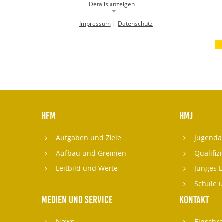
Details anzeigen
Impressum
|
Datenschutz
Notwendige Cookies
Notwendige Cookies ermöglichen die Kernfunktionalität einer
Website. Sie helfen dabei, die Website nutzbar zu machen, indem sie
grundlegende Funktionen ermöglichen. Ohne diese Cookies kann die
Website nicht richtig funktionieren.
Background Image
gw-cookie-bgimage
Name:
HFM
hmj
DMSB
Anbieter:
Aufgaben und Ziele
Jugenda
Dieser Cookie speichert Informationen zu
Zweck:
Aufbau und Gremien
Qualifiz
verwendeten Hintergrundbildern der
Website.
Leitbild und Werte
Junges 
24 Stunden
Cookie Laufzeit:
Schule 
Medien und Service
Kontakt
Cookie Consent
News
Einschr