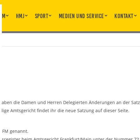
FM
hmj
Sport
Medien und Service
Kontakt
haben die Damen und Herren Delegierten Änderungen an der Satz
ge Amtsgericht findet ihr die neue Satzung auf dieser Seite.
:
HFM genannt.
reinsregister beim Amtsgericht Frankfurt/Main unter der Nummer 72