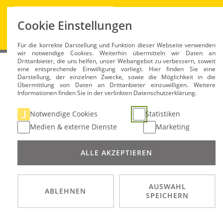
Cookie Einstellungen
H
Für die korrekte Darstellung und Funktion dieser Webseite verwenden
wir notwendige Cookies. Weiterhin übermitteln wir Daten an
Drittanbieter, die uns helfen, unser Webangebot zu verbessern, soweit
Hessischer Fachverband für Motorsport e.V.
Satzung
eine entsprechende Einwilligung vorliegt. Hier finden Sie eine
Darstellung, der einzelnen Zwecke, sowie die Möglichkeit in die
Übermittlung von Daten an Drittanbieter einzuwilligen. Weitere
Informationen finden Sie in der verlinkten Datenschutzerklärung.
Satzung
Notwendige Cookies
Statistiken
Medien & externe Dienste
Marketing
Liebe Motorsportfreunde,
ALLE AKZEPTIEREN
in der Mitgliederversammlung am 08. September 2021 
Nach der Bestätigung und Eintragung durch das zuständi
AUSWAHL
ABLEHNEN
SPEICHERN
Der am 12.08. 1975 gegründete Verein führt den Namen
Hessischer Fachverband für Motorsport e.V.
und wird 
Er hat seinen Sitz in Frankfurt/Main und ist in das Ve